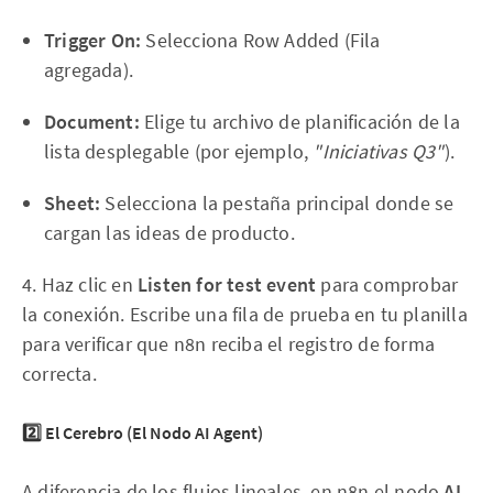
Trigger On:
Selecciona Row Added (Fila
agregada).
Document:
Elige tu archivo de planificación de la
lista desplegable (por ejemplo,
"Iniciativas Q3"
).
Sheet:
Selecciona la pestaña principal donde se
cargan las ideas de producto.
4. Haz clic en
Listen for test event
para comprobar
la conexión. Escribe una fila de prueba en tu planilla
para verificar que n8n reciba el registro de forma
correcta.
2️⃣ El Cerebro (El Nodo AI Agent)
A diferencia de los flujos lineales, en n8n el nodo
AI