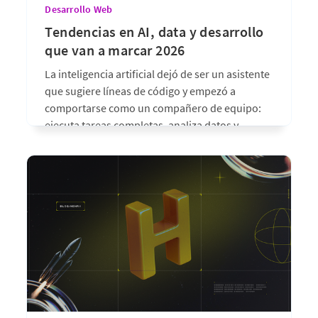
Desarrollo Web
Tendencias en AI, data y desarrollo
que van a marcar 2026
La inteligencia artificial dejó de ser un asistente
que sugiere líneas de código y empezó a
comportarse como un compañero de equipo:
ejecuta tareas completas, analiza datos y
propone soluciones, siempre bajo supervisión
humana. Ese cambio está moviendo al mismo
tiempo tres terrenos que durante años
avanzaron por separado: la
hace 2 meses
•
6 min de lectura