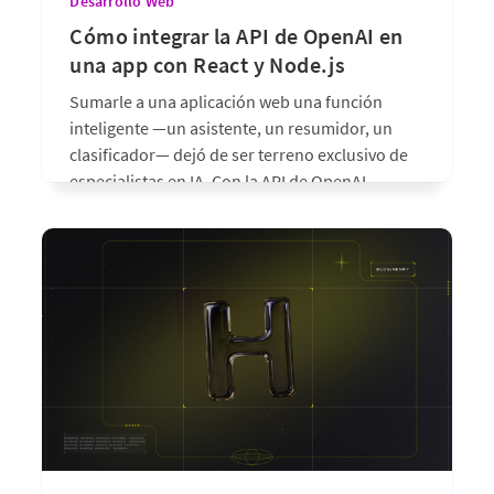
Desarrollo Web
Cómo integrar la API de OpenAI en
una app con React y Node.js
Sumarle a una aplicación web una función
inteligente —un asistente, un resumidor, un
clasificador— dejó de ser terreno exclusivo de
especialistas en IA. Con la API de OpenAI,
cualquier desarrollador Full Stack puede
hacerlo. El desafío real no es "llamar al
modelo": es hacerlo con la arquitectura
correcta, sin exponer
hace un mes
•
6 min de lectura