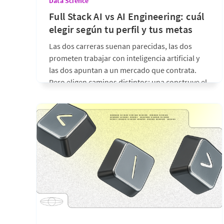
Data Science
Full Stack AI vs AI Engineering: cuál
elegir según tu perfil y tus metas
Las dos carreras suenan parecidas, las dos
prometen trabajar con inteligencia artificial y
las dos apuntan a un mercado que contrata.
Pero eligen caminos distintos: una construye el
producto completo que usa la IA, la otra
construye los sistemas de IA que van dentro del
producto. En esta nota te
hace 17 días
•
6 min de lectura