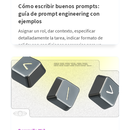
Cómo escribir buenos prompts:
guía de prompt engineering con
ejemplos
Asignar un rol, dar contexto, especificar
detalladamente la tarea, indicar formato de
salida; son condiciones necesarias para un
prompt, pero no suficientes. Lo que de verdad
marca la diferencia es más sutil: qué técnicas
funcionan según la tarea, por qué los modelos
de razonamiento se promptean distinto que los
clásicos,
hace 16 días
•
7 min de lectura