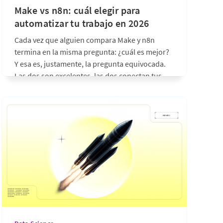
Make vs n8n: cuál elegir para
automatizar tu trabajo en 2026
Cada vez que alguien compara Make y n8n
termina en la misma pregunta: ¿cuál es mejor?
Y esa es, justamente, la pregunta equivocada.
Las dos son excelentes, las dos conectan tus
aplicaciones y las dos te ahorran horas de
trabajo repetitivo. La diferencia real no está en
cuál gana una
hace 16 días
•
6 min de lectura