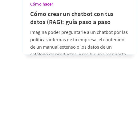
Cómo hacer
Cómo crear un chatbot con tus
datos (RAG): guía paso a paso
Imagina poder preguntarle a un chatbot por las
políticas internas de tu empresa, el contenido
de un manual extenso o los datos de un
catálogo de productos, y recibir una respuesta
basada en información real, no inventada por el
modelo. Esa combinación es posible gracias al
RAG (Retrieval-Augmented Generation), una
hace 2 meses
•
5 min de lectura