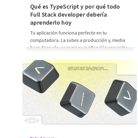
Qué es TypeScript y por qué todo
Full Stack developer debería
aprenderlo hoy
Tu aplicación funciona perfecto en tu
computadora. La subes a producción y, media
hora después, se rompe: una función esperaba
un número y recibió un texto. El error estuvo
ahí desde el principio, pero JavaScript no tenía
forma de avisarte hasta que fue tarde. Ese es,
exactamente, el problema que
hace 14 días
•
6 min de lectura