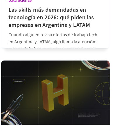
Data Science
Las skills más demandadas en
tecnología en 2026: qué piden las
empresas en Argentina y LATAM
Cuando alguien revisa ofertas de trabajo tech
en Argentina y LATAM, algo llama la atención:
hay habilidades que aparecen una y otra vez,
independientemente de si la búsqueda es de un
AI Engineer, un Data Scientist, un desarrollador
Full Stack o un especialista en automatización.
No son habilidades de nicho
hace un mes
•
6 min de lectura