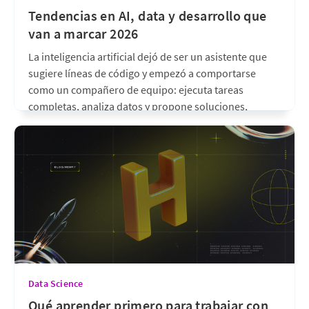
Tendencias en AI, data y desarrollo que
van a marcar 2026
La inteligencia artificial dejó de ser un asistente que
sugiere líneas de código y empezó a comportarse
como un compañero de equipo: ejecuta tareas
completas, analiza datos y propone soluciones,
siempre bajo supervisión humana. Ese cambio está
moviendo al mismo tiempo tres terrenos que durante
años avanzaron por separado: la
hace 2 meses
•
6 min de lectura
Data Science
Qué aprender primero para trabajar con