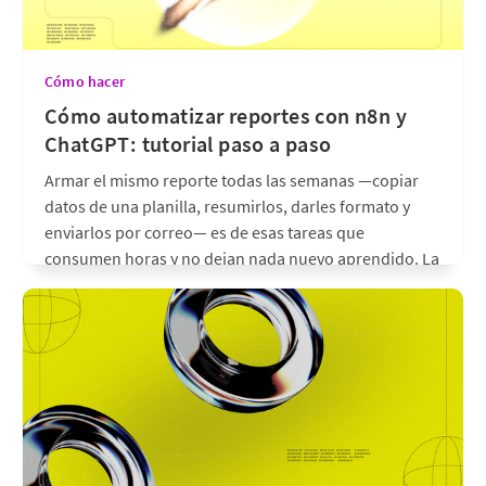
Cómo hacer
Cómo automatizar reportes con n8n y
ChatGPT: tutorial paso a paso
Armar el mismo reporte todas las semanas —copiar
datos de una planilla, resumirlos, darles formato y
enviarlos por correo— es de esas tareas que
consumen horas y no dejan nada nuevo aprendido. La
buena noticia es que se puede delegar por completo a
un flujo automático que corre solo. En
hace un mes
•
6 min de lectura