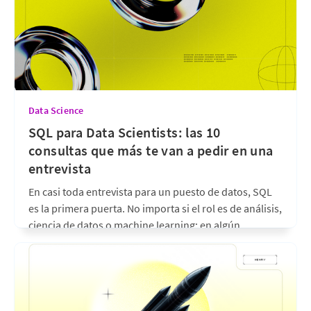
hace 10 días
•
6 min de lectura
Data Science
SQL para Data Scientists: las 10
consultas que más te van a pedir en una
entrevista
En casi toda entrevista para un puesto de datos, SQL
es la primera puerta. No importa si el rol es de análisis,
ciencia de datos o machine learning: en algún
momento —casi siempre en la ronda técnica— aparece
un ejercicio de SQL, y muchos candidatos fuertes en
teoría tropiezan justo
hace 17 días
•
7 min de lectura