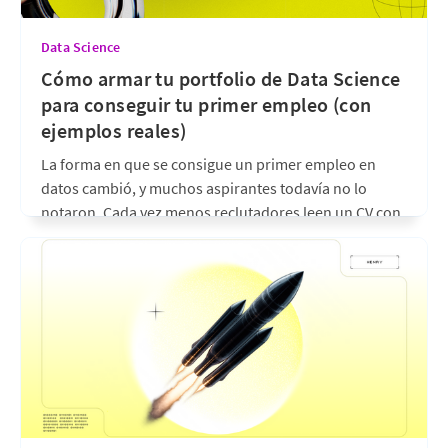
Data Science
Cómo armar tu portfolio de Data Science
para conseguir tu primer empleo (con
ejemplos reales)
La forma en que se consigue un primer empleo en
datos cambió, y muchos aspirantes todavía no lo
notaron. Cada vez menos reclutadores leen un CV con
cursos completados; cada vez más abren
directamente el GitHub del candidato para ver qué
construyó. En ese contexto, el portfolio dejó de ser
hace un mes
•
6 min de lectura