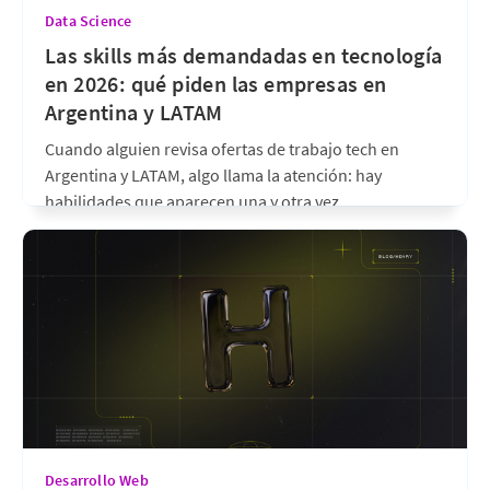
Data Science
Las skills más demandadas en tecnología
en 2026: qué piden las empresas en
Argentina y LATAM
Cuando alguien revisa ofertas de trabajo tech en
Argentina y LATAM, algo llama la atención: hay
habilidades que aparecen una y otra vez,
independientemente de si la búsqueda es de un AI
Engineer, un Data Scientist, un desarrollador Full
Stack o un especialista en automatización. No son
habilidades de nicho
hace un mes
•
6 min de lectura
Desarrollo Web