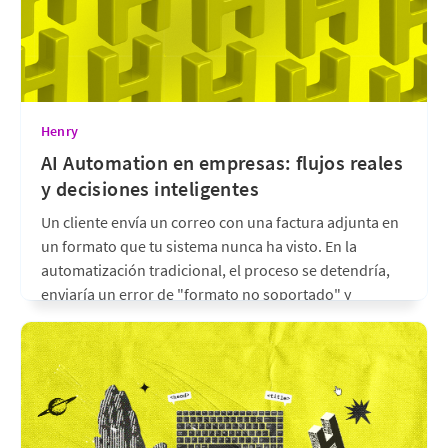
Henry
AI Automation en empresas: flujos reales
y decisiones inteligentes
Un cliente envía un correo con una factura adjunta en
un formato que tu sistema nunca ha visto. En la
automatización tradicional, el proceso se detendría,
enviaría un error de "formato no soportado" y
requeriría que un humano intervenga manualmente
para extraer los datos. En la actualidad, esa
ineficiencia es
hace 4 meses
•
8 min de lectura