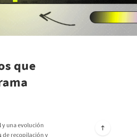
tos que
grama
l
y una evolución
s
de recopilación y