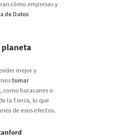
stran cómo empresas y
ia de Datos
 planeta
ender mejor y
emos
tomar
s, como huracanes o
e la Tierra, lo que
nos de esos efectos.
tanford