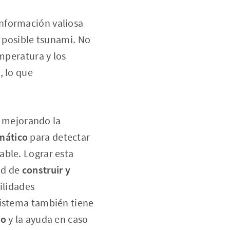
nformación valiosa
n posible tsunami. No
emperatura y los
, lo que
án mejorando la
mático
para detectar
able. Lograr esta
ad de
construir y
ilidades
sistema también tiene
co
y la ayuda en caso