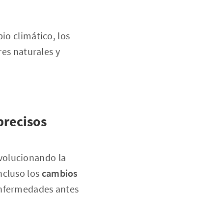
io climático, los
res naturales y
precisos
volucionando la
ncluso los
cambios
 enfermedades antes