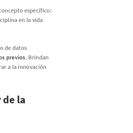
 concepto específico:
plina en la vida
os de datos
os previos
. Brindan
rar a la innovación
 de la