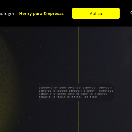
nología
Henry para Empresas
Aplica