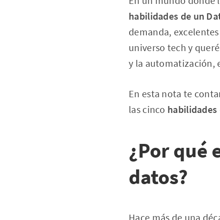
En un mundo donde lo
habilidades de un Da
demanda, excelentes c
universo tech y querés
y la automatización, e
En esta nota te conta
las cinco
habilidades
¿Por qué e
datos?
Hace más de una déca