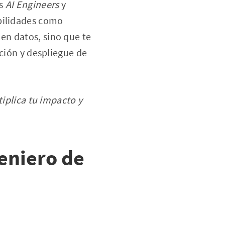
os
AI Engineers
y
abilidades como
 en datos, sino que te
cción y despliegue de
tiplica tu impacto y
geniero de