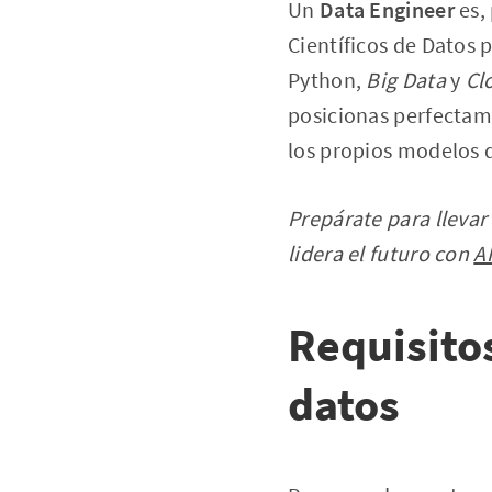
Un
Data Engineer
es, 
Científicos de Datos
Python,
Big Data
y
Cl
posicionas perfectame
los propios modelos
Prepárate para llevar
lidera el futuro con
A
Requisito
datos