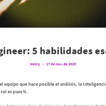
gineer: 5 habilidades es
Henry
•
17 de nov. de 2025
l equipo que hace posible el análisis, la Inteligencia 
ol es para ti.