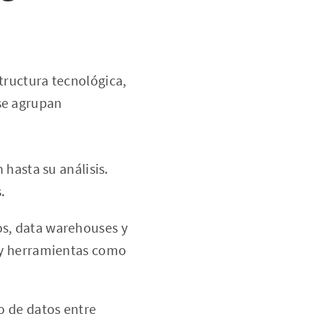
structura tecnológica,
 se agrupan
 hasta su análisis.
.
os, data warehouses y
 y herramientas como
o de datos entre