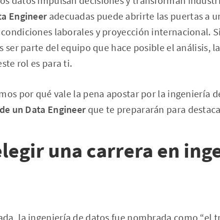
s datos impulsan decisiones y transforman industria
ta Engineer
adecuadas puede abrirte las puertas a un
ondiciones laborales y proyección internacional. Si 
 ser parte del equipo que hace posible el análisis, la 
ste rol es para ti.
mos por qué vale la pena apostar por la ingeniería d
 de un Data Engineer
que te prepararán para destac
legir una carrera en ing
da, la ingeniería de datos fue nombrada como “el t