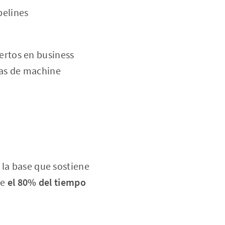
pelines
pertos en business
ías de machine
 la base que sostiene
ue
el 80% del tiempo