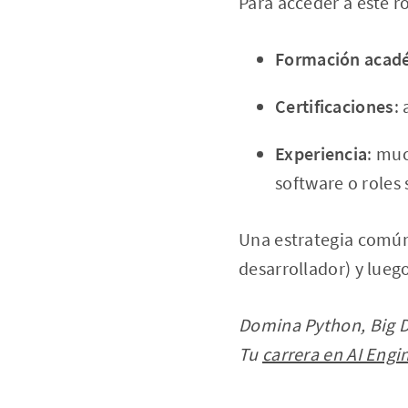
Para acceder a este r
Formación acad
Certificaciones
:
Experiencia
: muc
software o roles 
Una estrategia común 
desarrollador) y lueg
Domina Python, Big Da
Tu
carrera en AI Engi