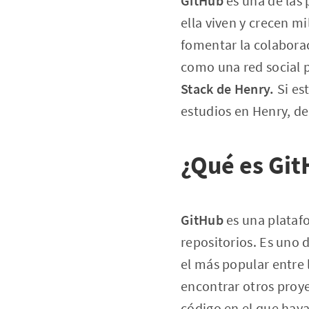
GitHub
es una de las
ella viven y crecen m
fomentar la colaborac
como una red social 
Stack de Henry.
Si es
estudios en Henry, d
¿Qué es Gi
GitHub
es una plataf
repositorios. Es uno 
el más popular entre 
encontrar otros proy
código en el que haya