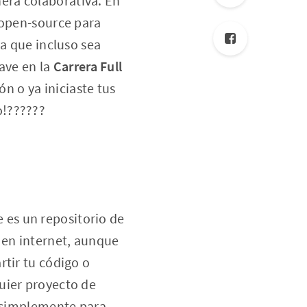
nera colaborativa. En
 open-source para
 a que incluso sea
ave en la
Carrera Full
n o ya iniciaste tus
o!??????
 es un repositorio de
 en internet, aunque
rtir tu código o
uier proyecto de
a simplemente para