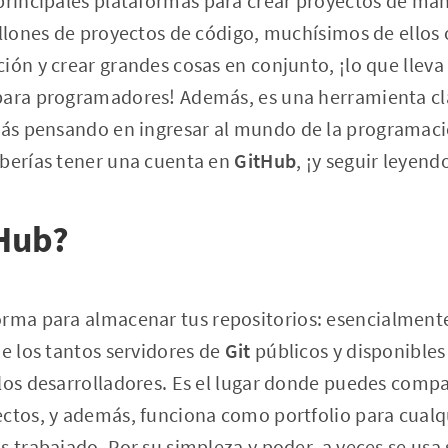
 principales plataformas para crear proyectos de ma
illones de proyectos de código, muchísimos de ellos
ión y crear grandes cosas en conjunto, ¡lo que lleva
para programadores! Además, es una herramienta cl
tás pensando en ingresar al mundo de la programació
eberías tener una cuenta en
GitHub
, ¡y seguir leyend
tHub?
orma para almacenar tus repositorios: esencialmente
de los tantos servidores de
Git
públicos y disponibles
los desarrolladores. Es el lugar donde puedes compa
ectos, y además, funciona como portfolio para cualq
s trabajado. Por su simpleza y poder, a veces se us