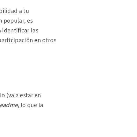
bilidad a tu
n popular, es
identificar las
participación en otros
o (va a estar en
readme
, lo que la