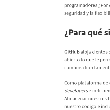
programadores ¿Por qu
seguridad y la flexib
¿Para qué s
GitHub
aloja cientos 
abierto lo que le per
cambios directamente 
Como plataforma de d
developers
e indispen
Almacenar nuestros tr
nuestro código e incl