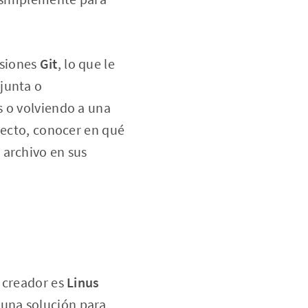
rsiones
Git
, lo que le
junta o
s o volviendo a una
yecto, conocer en qué
 archivo en sus
u creador es
Linus
 una solución para