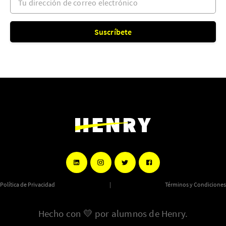
Suscríbete
Política de Privacidad
|
Términos y Condiciones
Hecho con
💛
por alumnos de Henry.