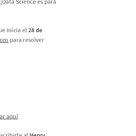
 ¡Data Science es para
e inicia el
28 de
com
para resolver
ar aquí
scribirte al
Henry