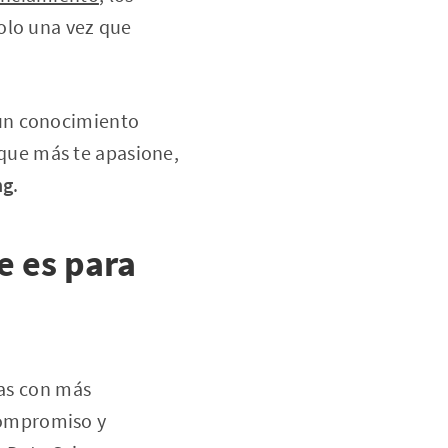
solo una vez que
 un conocimiento
l que más te apasione,
ng
.
e es para
ias con más
 compromiso y