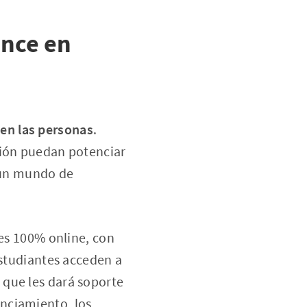
ence en
 en las personas
.
gión puedan potenciar
a un mundo de
 es 100% online, con
estudiantes acceden a
 que les dará soporte
anciamiento
, los