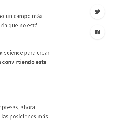
omo un campo más
aria que no esté
a science
para crear
s
convirtiendo este
mpresas, ahora
 las posiciones más