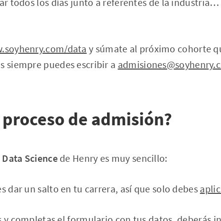
ar todos los días junto a referentes de la industria…
w.soyhenry.com/data
y súmate al próximo cohorte qu
as siempre puedes escribir a
admisiones@soyhenry.
 proceso de admisión?
 Data Science
de Henry es muy sencillo:
s dar un salto en tu carrera, así que solo debes
aplic
s y completas el formulario con tus datos, deberás in