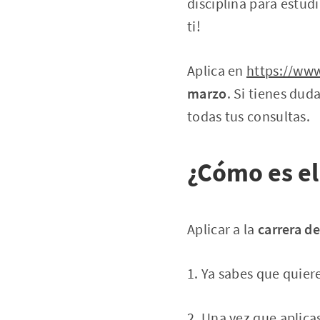
disciplina para estudi
ti!
Aplica en
https://ww
marzo
. Si tienes dud
todas tus consultas.
¿Cómo es el
Aplicar a la
carrera de
1. Ya sabes que quiere
2. Una vez que aplica