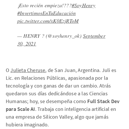
¡Esto recién empieza!???
#SoyHenry
#InvertimosEnTuEducación
pic.twitter.com/xK0EzjRToM
— HENRY ? (@soyhenry_ok)
September
30, 2021
O
Julieta Cheruse
, de San Juan, Argentina. Juli es
Lic. en Relaciones Públicas, apasionada por la
tecnología y con ganas de dar un cambio. Atrás
quedaron sus días dedicándose a las Ciencias
Humanas; hoy, se desempeña como
Full Stack Dev
para Scale AI
. Trabaja con inteligencia artificial en
una empresa de Silicon Valley, algo que jamás
hubiera imaginado.