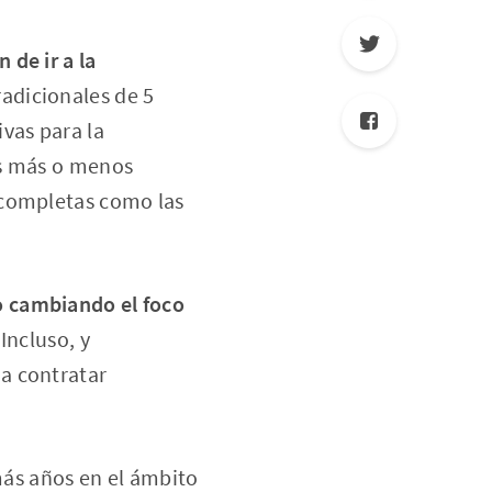
 de ir a la
radicionales de 5
vas para la
os más o menos
 completas como las
o cambiando el foco
Incluso, y
a contratar
 más años en el ámbito