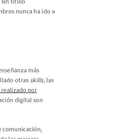
sin título
embros nunca ha ido a
e enseñanza más
llado otras
skills
, las
 realizado por
zación digital son
de comunicación,
 de las mejores