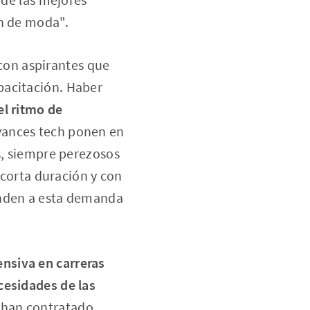
an de moda".
 con aspirantes que
pacitación. Haber
el ritmo de
avances tech ponen en
s, siempre perezosos
 corta duración y con
onden a esta demanda
ensiva en carreras
cesidades de las
s han contratado