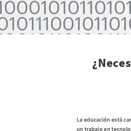
¿Necesi
La educación está ca
un trabajo en tecnolo